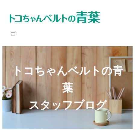
内
容
を
ス
キ
ッ
プ
トコちゃんベルトの
青
葉
スタッフブログ