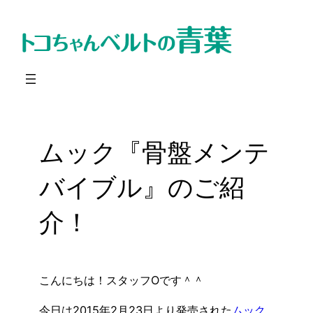
内
容
を
ス
キ
ッ
プ
ムック『骨盤メンテ
バイブル』のご紹
介！
こんにちは！スタッフOです＾＾
今日は2015年2月23日より発売された
ムック